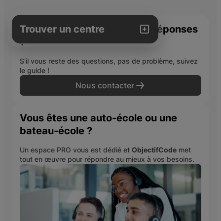
Trouver un centre
Vous n’avez pas trouvé vos réponses
?
Ma ville
S’il vous reste des questions, pas de problème, suivez
le guide !
Nous contacter
Trouver un centre
Vous êtes une auto-école ou une
bateau-école ?
Un espace PRO vous est dédié et
ObjectifCode
met
tout en œuvre pour répondre au mieux à vos besoins.