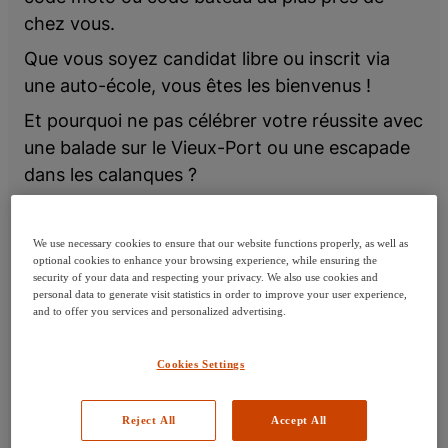
amen du code bateau
chez vous.
nt l'examen
ser l'examen
Que vous soyez candidat libre ou inscrit via
ès l'examen
une auto-école, vous êtes les bienvenus !
cription
Et pourquoi ne pas célébrer votre réussite avec
DIPP
une balade sur le Vieux-Port ou une escapade
pte
dans les calanques ?
ce Pro
Nos centres sont facilement accessibles grâce
au réseau de transports en commun de la
We use necessary cookies to ensure that our website functions properly, as well as
RTM
.
optional cookies to enhance your browsing experience, while ensuring the
security of your data and respecting your privacy. We also use cookies and
personal data to generate visit statistics in order to improve your user experience,
Pour planifier votre trajet, consultez
le site
and to offer you services and personalized advertising.
officiel de la RTM
.
Réservez votre créneau en quelques clics sur
Cookies Settings
ObjectifCode et mettez toutes les chances de
votre côté à Marseille.
Reject All
Accept All