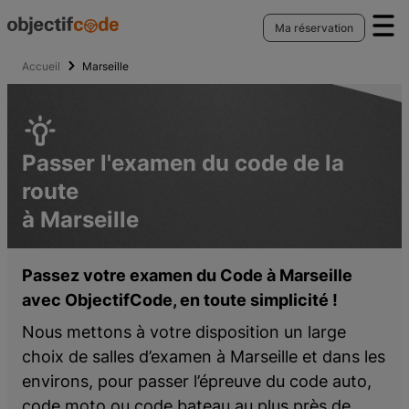
Q
amen du code de la route
our
Ma réservation
Espace Pro
uméro NEPH
our
amen du code moto
NU
Accueil
Marseille
numéro NEPH
tour
men du code bateau
Se connecter
xamen du code bateau fluvial
amen du code de la route
ookie Preferences
Conditions Générales de Services
xamen du code bateau côtier
nt l'examen
der à l'Espace Pro
harte d’utilisation des cookies
Politique de confidentialité
uméro OEDIPP
ser l'examen
r un Espace Pro
entions légales
Passer l'examen du code de la
ès l'examen
route
cription
à Marseille
PH
amen du code moto
Passez votre examen du Code à Marseille
nt l'examen
avec ObjectifCode, en toute simplicité !
ser l'examen
ès l'examen
Nous mettons à votre disposition un large
choix de salles d’examen à Marseille et dans les
cription
environs, pour passer l’épreuve du code auto,
PH
code moto ou code bateau au plus près de